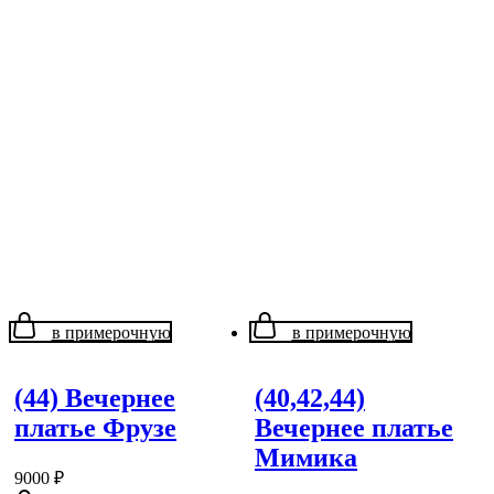
в примерочную
в примерочную
(44) Вечернее
(40,42,44)
платье Фрузе
Вечернее платье
Мимика
9000
₽