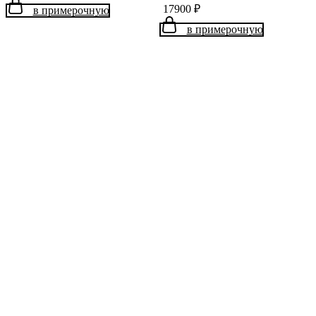
17900
₽
в примерочную
в примерочную