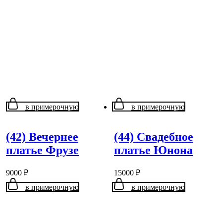
в примерочную
в примерочную
(42) Вечернее
(44) Свадебное
платье Фрузе
платье Юнона
9000
₽
15000
₽
в примерочную
в примерочную