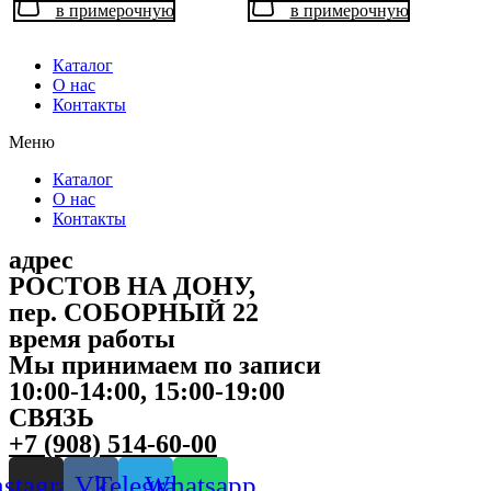
в примерочную
в примерочную
Каталог
О нас
Контакты
Меню
Каталог
О нас
Контакты
адрес
РОСТОВ НА ДОНУ,
пер. СОБОРНЫЙ 22
время работы
Мы принимаем по записи
10:00-14:00, 15:00-19:00
СВЯЗЬ
+7 (908) 514-60-00
nstagram
Vk
Telegram
Whatsapp