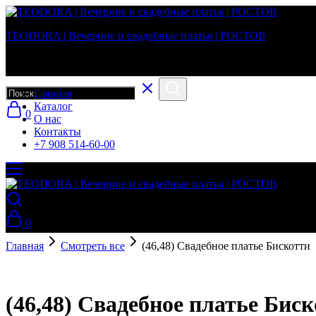
TEODORA | Вечерние и свадебные платья | РОСТОВ
Вечерние и свадебные платья в г. Ростов-на-Дону
Главная
Каталог
0
О нас
Контакты
+7 908 514-60-00
0
Главная
Смотреть все
(46,48) Свадебное платье Бискотти
(46,48) Свадебное платье Бис