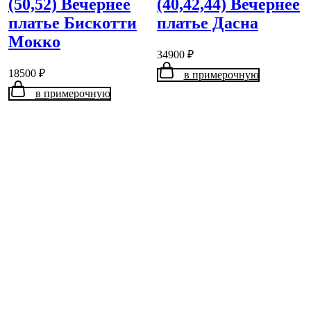
(50,52) Вечернее
(40,42,44) Вечернее
платье Бискотти
платье Дасна
Мокко
34900
₽
18500
₽
в примерочную
в примерочную