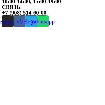
10:00-14:00, 15:00-19:00
СВЯЗЬ
+7 (908) 514-60-00
nstagram
Vk
Telegram
Whatsapp