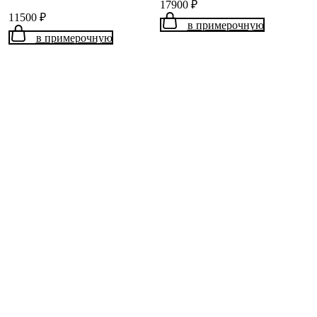
17900
₽
11500
₽
в примерочную
в примерочную