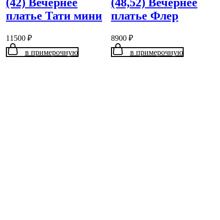
(42) Вечернее
(48,52) Вечернее
платье Тати мини
платье Флер
11500
₽
8900
₽
в примерочную
в примерочную