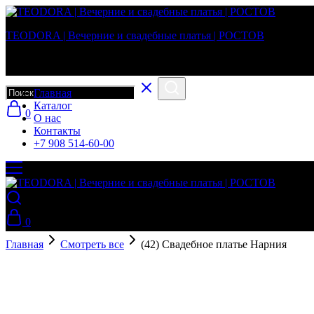
TEODORA | Вечерние и свадебные платья | РОСТОВ
Вечерние и свадебные платья в г. Ростов-на-Дону
Главная
Каталог
0
О нас
Контакты
+7 908 514-60-00
0
Главная
Смотреть все
(42) Свадебное платье Нарния