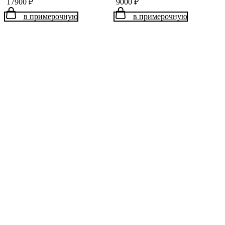
17900
₽
9000
₽
в примерочную
в примерочную