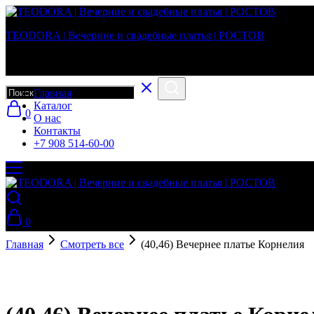
TEODORA | Вечерние и свадебные платья | РОСТОВ
Вечерние и свадебные платья в г. Ростов-на-Дону
Главная
Каталог
0
О нас
Контакты
+7 908 514-60-00
0
Главная
Смотреть все
(40,46) Вечернее платье Корнелия
Hot