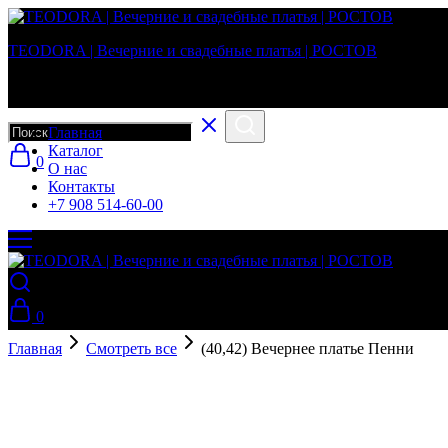
TEODORA | Вечерние и свадебные платья | РОСТОВ
Вечерние и свадебные платья в г. Ростов-на-Дону
Главная
Каталог
0
О нас
Контакты
+7 908 514-60-00
0
Главная
Смотреть все
(40,42) Вечернее платье Пенни