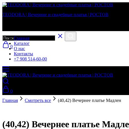
TEODORA | Вечерние и свадебные платья | РОСТОВ
Вечерние и свадебные платья в г. Ростов-на-Дону
Главная
Каталог
0
О нас
Контакты
+7 908 514-60-00
0
Главная
Смотреть все
(40,42) Вечернее платье Мадлен
(40,42) Вечернее платье Мадл