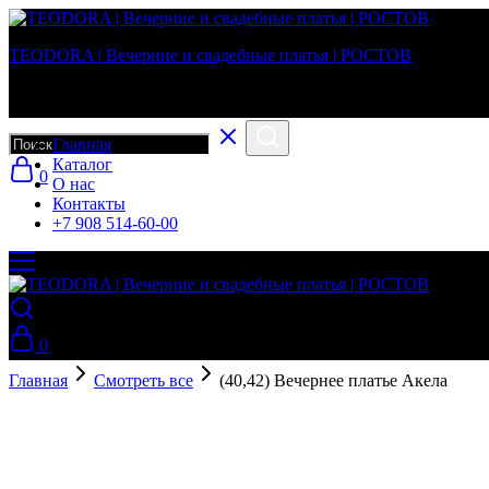
TEODORA | Вечерние и свадебные платья | РОСТОВ
Вечерние и свадебные платья в г. Ростов-на-Дону
Главная
Каталог
0
О нас
Контакты
+7 908 514-60-00
0
Главная
Смотреть все
(40,42) Вечернее платье Акела