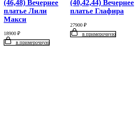
(46,48) Вечернее
(40,42,44) Вечернее
платье Лили
платье Глафира
Макси
27900
₽
18900
₽
в примерочную
в примерочную