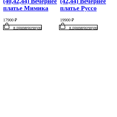
(40,42,44) Вечернее
(42,44) Вечернее
платье Мимика
платье Руссо
17900
₽
19900
₽
в примерочную
в примерочную