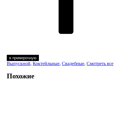
в примерочную
Выпускной
,
Коктейльные
,
Свадебные
,
Смотреть все
Похожие