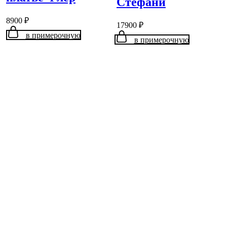
Стефани
8900
₽
17900
₽
в примерочную
в примерочную