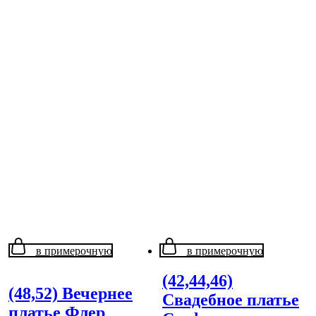
в примерочную
в примерочную
(42,44,46)
(48,52) Вечернее
Свадебное платье
платье Флер