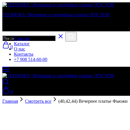
TEODORA | Вечерние и свадебные платья | РОСТОВ
Вечерние и свадебные платья в г. Ростов-на-Дону
Главная
Каталог
0
О нас
Контакты
+7 908 514-60-00
0
Главная
Смотреть все
(40,42,44) Вечернее платье Фьюжн