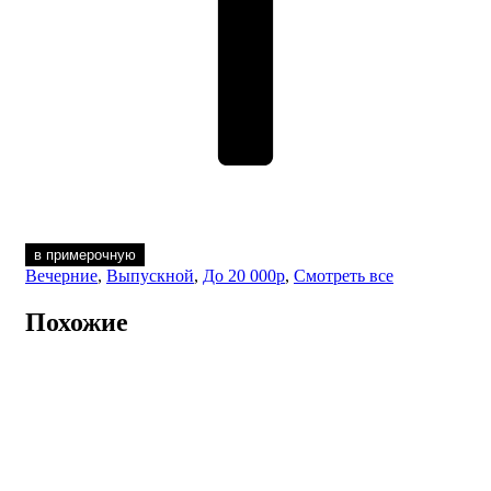
в примерочную
Вечерние
,
Выпускной
,
До 20 000р
,
Смотреть все
Похожие