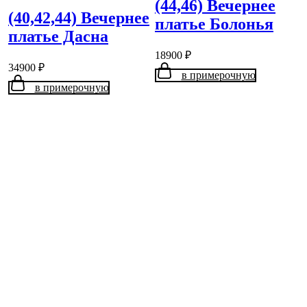
(44,46) Вечернее
(40,42,44) Вечернее
платье Болонья
платье Дасна
18900
₽
34900
₽
в примерочную
в примерочную